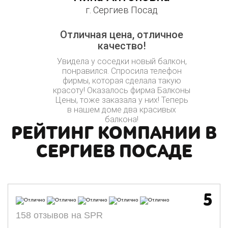
г. Сергиев Посад
Отличная цена, отличное
качество!
Увидела у соседки новый балкон,
понравился. Спросила телефон
фирмы, которая сделала такую
красоту! Оказалось фирма Балконы
Цены, тоже заказала у них! Теперь
в нашем доме два красивых
балкона!
РЕЙТИНГ КОМПАНИИ В
СЕРГИЕВ ПОСАДЕ
5
158 отзывов на SPR